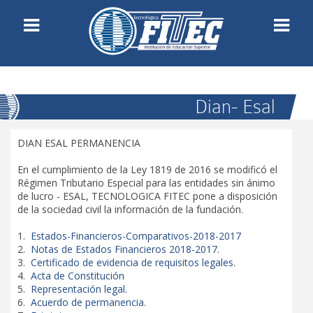
Estudiantes
Reglamento
Dian- Esal
Aula virtual
Inicio
DIAN ESAL PERMANENCIA
Bienestar universitario
Institucional
En el cumplimiento de la Ley 1819 de 2016 se modificó el
Programas académicos
Régimen Tributario Especial para las entidades sin ánimo
Filosofía Institucional
de lucro - ESAL, TECNOLOGICA FITEC pone a disposición
Aula de apoyo estudiantil
de la sociedad civil la información de la fundación.
Administrativos
1.
Estados-Financieros-Comparativos-2018-2017
UIB
Imagen Corporativa
2.
Notas de Estados Financieros 2018-2017.
3.
Certificado de evidencia de requisitos legales.
Gestión de Calidad
Noticia
4.
Acta de Constitución
Registro calificado y acreditación
5.
Representación legal.
Contacto
6.
Acuerdo de permanencia.