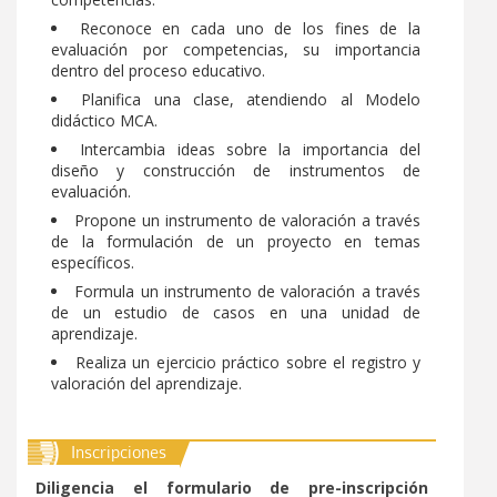
Egresados
Correo
Reconoce en cada uno de los fines de la
Servicios y beneficios
evaluación por competencias, su importancia
Centro de contacto
dentro del proceso educativo.
Seguimiento a egresados
Planifica una clase, atendiendo al Modelo
Aula Virtual
didáctico MCA.
Punto de encuentro
Intercambia ideas sobre la importancia del
Biblioteca
diseño y construcción de instrumentos de
Alianzas
evaluación.
Bienestar
Propone un instrumento de valoración a través
Empleadores
de la formulación de un proyecto en temas
específicos.
Investigación
Contacto
Formula un instrumento de valoración a través
Administrativos
de un estudio de casos en una unidad de
Extensión
aprendizaje.
Reseña histórica
Realiza un ejercicio práctico sobre el registro y
Egresados
valoración del aprendizaje.
Filosofía institucional
Símbolos institucionales
Inscripciones
Administrativos
Diligencia el formulario de pre-inscripción