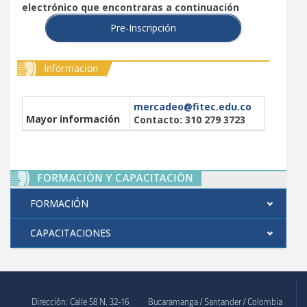
electrónico que encontraras a continuación
Organos de gobierno
Pre-Inscripción
Sistema de gestión de calidad
Informacion
Sistema de gestión de seguridad y salud en el trabajo
mercadeo@fitec.edu.co
Registro calificado y acreditación
Mayor información
Contacto: 310 279 3723
Reconocimientos institucionales
Convocatorias
FORMACIÓN Y CAPACITACIÓN
Política Protección de Datos
FORMACIÓN
Sector Empresarial
CAPACITACIONES
Extensión
Alianzas y convenios
Contacto
Dirección: Calle 58 N. 32-16
Bucaramanga / Santander / Colombia