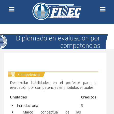
Estudiantes
Reglamento
Diplomado en evaluación por
competencias
Aula virtual
Inicio
Bienestar universitario
Institucional
Programas académicos
Filosofía Institucional
Competencia
Aula de apoyo estudiantil
Administrativos
Desarrollar habilidades en el profesor para la
UIB
Imagen Corporativa
evaluación por competencias en módulos virtuales.
Gestión de Calidad
Noticia
Unidades
Créditos
Registro calificado y acreditación
Introductoria
3
Contacto
Marco conceptual de las