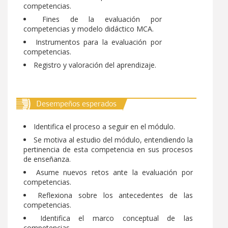
Actos Internos
Profesores
competencias.
Formación y capacitación
Fines de la evaluación por
Reseña Histórica
competencias y modelo didáctico MCA.
Estructura Organizacional
Calendario mensual
Instrumentos para la evaluación por
competencias.
Plan de Desarrollo
Reglamento docente
Registro y valoración del aprendizaje.
PEI
UIB
Programas
Convocatorias
Desempeños esperados
Internacionalización
Galería de actividades
Identifica el proceso a seguir en el módulo.
Se motiva al estudio del módulo, entendiendo la
Emprendimiento
Formatos SGC
pertinencia de esta competencia en sus procesos
de enseñanza.
Contacto
Trámites
Asume nuevos retos ante la evaluación por
Aspirante
competencias.
Contacto
Reflexiona sobre los antecedentes de las
Programas Académicos
competencias.
Órganos de gobierno
Identifica el marco conceptual de las
Contacto
competencias.